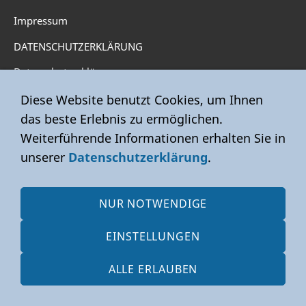
Impressum
DATENSCHUTZERKLÄRUNG
Datenschutzerklärung
Diese Website benutzt Cookies, um Ihnen
AGB
Widerrufsrecht
Versand & Zahlung
Datenschutz
das beste Erlebnis zu ermöglichen.
Impressum
Widerufsformular
Weiterführende Informationen erhalten Sie in
unserer
Datenschutzerklärung
.
NUR NOTWENDIGE
EINSTELLUNGEN
ALLE ERLAUBEN